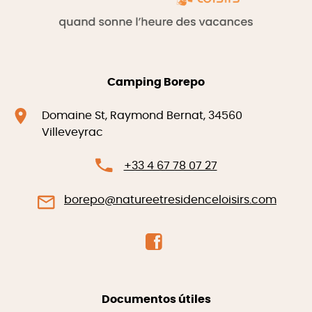
Camping Borepo
Domaine St, Raymond Bernat, 34560
Villeveyrac
+33 4 67 78 07 27
borepo@natureetresidenceloisirs.com
Documentos útiles