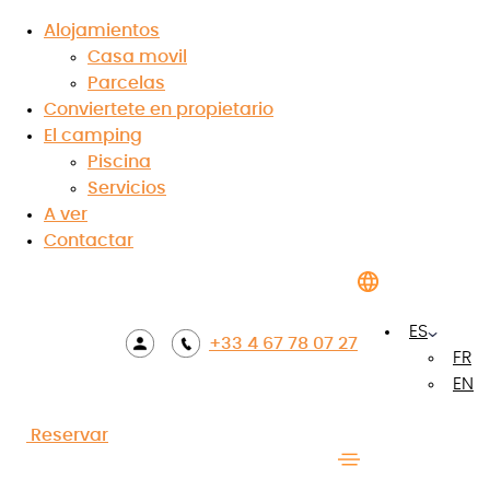
Alojamientos
Casa movil
Tienda Lodge
Parcelas
Conviertete en propietario
Aventura Mooera
El camping
Piscina
2 personas
5 m²
Servicios
A ver
1 habitación
Terraza no
cubierta
Contactar
Reserva tu estancia
ES
+33 4 67 78 07 27
FR
EN
Reservar