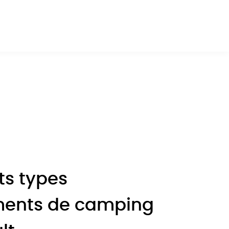
e mobil-home, optez pour la location d’un
es vont adorer ces nuits dans le sud de la
ts types
ents de camping