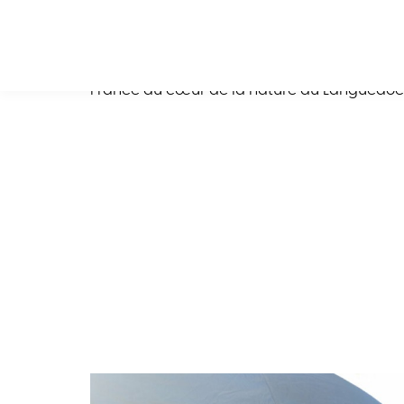
Pour vos prochaines
vacances en Occitani
emplacement de camping dans l’Hérault
a
France au cœur de la nature du Languedoc-