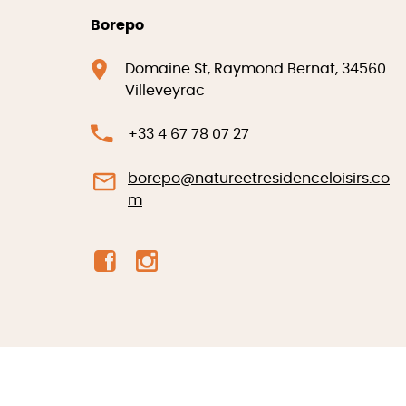
Borepo
Domaine St, Raymond Bernat, 34560
Villeveyrac
+33 4 67 78 07 27
borepo@natureetresidenceloisirs.co
m