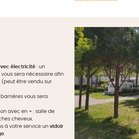
ec électricité
: un
ous sera nécessaire afin
s (peut être vendu sur
barrières vous sera
ion avec en + : salle de
sèches cheveux.
s à votre service un
vidoir
ge
.