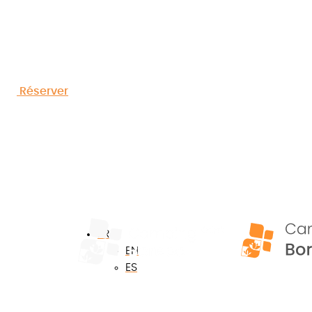
l'Hérault
Réserver
FR
EN
ES
Accueil
»
Emplacements