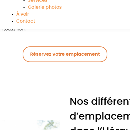
Services
Galerie photos
À voir
e
, vous souhaitez profiter d’un retour aux sources ? Exit l
Contact
u sein de notre
camping à Villeveyrac
. Enfants et adult
Roussillon.
Réservez votre emplacement
Nos différen
d’emplacem