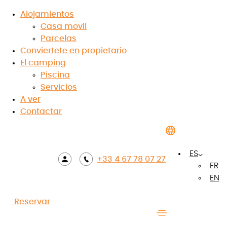
Alojamientos
Casa movil
Parcelas
Conviertete en propietario
El camping
Piscina
Servicios
A ver
Contactar
Comprar una casa móvil en un
camping en Hérault
ES
+33 4 67 78 07 27
FR
EN
7.9
/10
Reservar
★
★
★
★
★
★
★
★
★
★