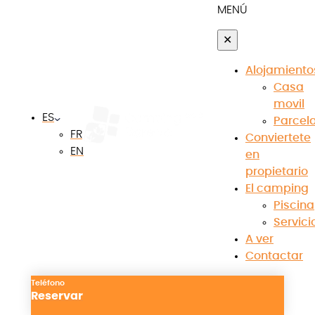
MENÚ
Accueil
»
Comprar una casa móvil en Hérault
✕
MOBIL HOMES EXTERIORES ACEPTADOS BAJO
Alojamiento
CONDICIONES
Casa
El camping Borepo está abierto de enero a
movil
ES
diciembre para los residentes.
Parcel
FR
Conviertete
¿Alguna vez has soñado con pasar más tiempo de
EN
en
vacaciones en Hérault? Imagínese ser propietario
propietario
de un pied-à-terre cerca del mar Mediterráneo. El
El camping
camping de 3 estrellas Borepo en Hérault le ofrece
Piscina
la oportunidad de adquirir casas móviles nuevas o
Servici
usadas: ¡una oportunidad ideal para convertirse
A ver
en propietario de una segunda residencia en el sur
Contactar
de Francia!
Teléfono
Más práctica que una casa de vacaciones
Reservar
tradicional, comprar una casa móvil en Hérault