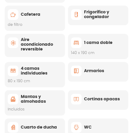
Frigorífico y
Cafetera
congelador
de filtro
Aire
1 cama doble
acondicionado
reversible
140 x 190 cm
4 camas
Armarios
individuales
80 x 190 cm
Mantas y
Cortinas opacas
almohadas
Incluidos
Cuarto de ducha
WC