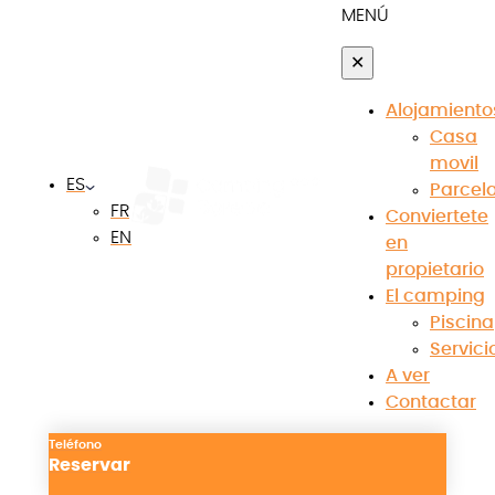
MENÚ
✕
Alojamiento
Casa
movil
ES
Parcel
FR
Conviertete
EN
en
propietario
Ver las fotos
El camping
Piscina
Servici
A ver
Contactar
Los puntos fuertes del
alojamiento
Teléfono
Reservar