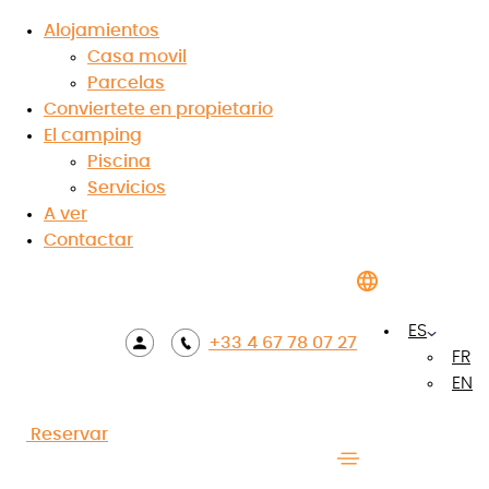
Alojamientos
Casa movil
Casa móvil
Parcelas
Conviertete en propietario
Estándar Titania
El camping
Piscina
6 personas
28 m²
Servicios
A ver
3 habitaciones
1 cuarto de ducha
Contactar
Terraza
Aire
semicubierta
acondicionado
ES
Reserva tu estancia
+33 4 67 78 07 27
FR
EN
Reservar