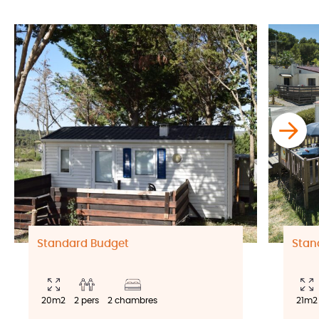
Standard Budget
Stan
20m2
2 pers
2 chambres
21m2