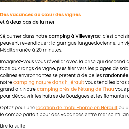
Des vacances au cœur des vignes
et à deux pas de la mer
Séjourner dans notre
camping
à
Villeveyrac
, c’est choi
peuvent revendiquer : la garrigue languedocienne, un vig
Méditerranée à 20 minutes.
Imaginez-vous vous réveiller avec la brise qui descend d
face aux rangs de vigne, puis filer vers les
plages
de sabl
collines environnantes se prêtent à de belles
randonnée
notre
camping nature dans l’Hérault
vous tend les bras
grand air. Notre
camping près de l’étang de Thau
vous p
pour découvrir les huîtres de Bouzigues et les flamants 
Optez pour une
location de mobil-home en Hérault
ou un
le combo parfait pour des vacances entre mer scintillant
Lire la suite