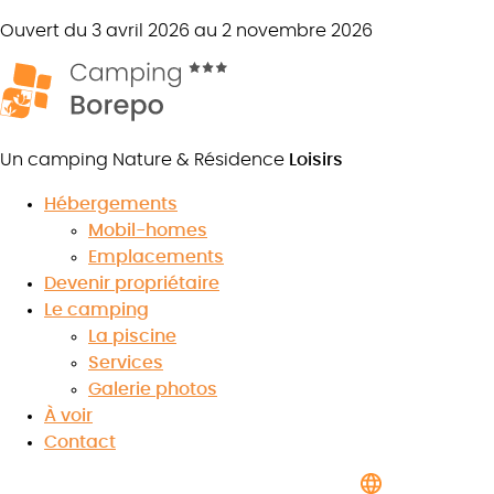
Ouvert du 3 avril 2026 au 2 novembre 2026
Un camping Nature & Résidence
Loisirs
Hébergements
Mobil-homes
Emplacements
Devenir propriétaire
8.1
/10
Le camping
★
★
★
★
★
★
★
★
★
★
Voir les avis
La piscine
Services
Galerie photos
À voir
Contact
Réservez votre séjour
dans notre camping 3 étoiles