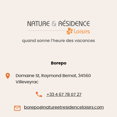
Borepo
Domaine St, Raymond Bernat, 34560
Villeveyrac
+33 4 67 78 07 27
borepo@natureetresidenceloisirs.com