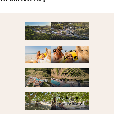
Au cœur des
vignes
À 20 minutes des
plages
Piscines et
pataugeoire
Air de jeux et
boulodrome