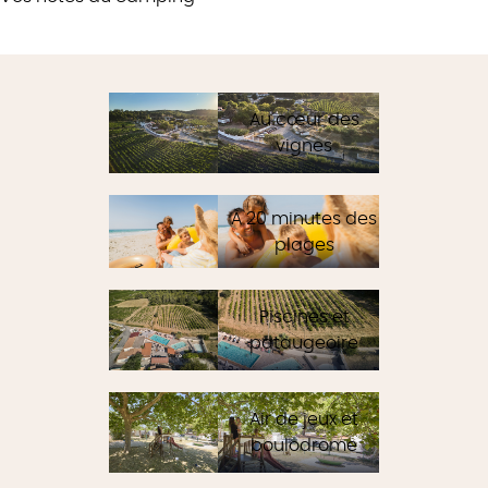
Au cœur des
vignes
À 20 minutes des
plages
Piscines et
pataugeoire
Air de jeux et
boulodrome