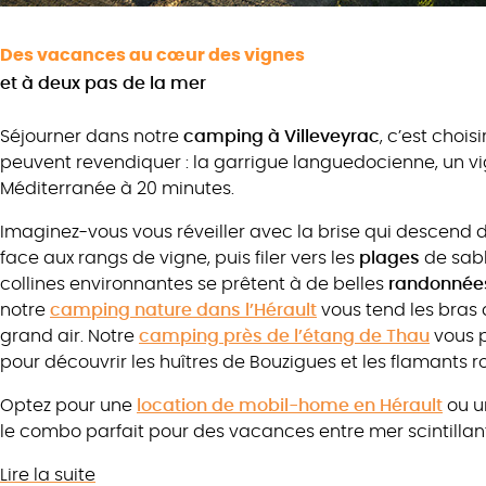
Des vacances au cœur des vignes
et à deux pas de la mer
Séjourner dans notre
camping
à
Villeveyrac
, c’est choi
peuvent revendiquer : la garrigue languedocienne, un vig
Méditerranée à 20 minutes.
Imaginez-vous vous réveiller avec la brise qui descend d
face aux rangs de vigne, puis filer vers les
plages
de sabl
collines environnantes se prêtent à de belles
randonnée
notre
camping nature dans l’Hérault
vous tend les bras
grand air. Notre
camping près de l’étang de Thau
vous p
pour découvrir les huîtres de Bouzigues et les flamants 
Optez pour une
location de mobil-home en Hérault
ou un
le combo parfait pour des vacances entre mer scintillant
Lire la suite