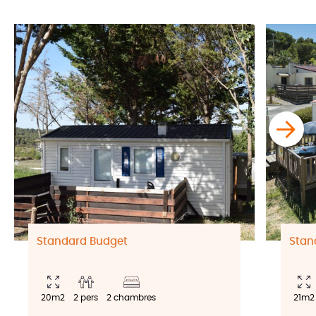
Standard Budget
Stan
20m2
2 pers
2 chambres
21m2