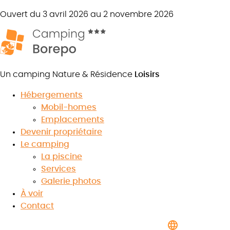
Ouvert du 3 avril 2026 au 2 novembre 2026
Un camping Nature & Résidence
Loisirs
Hébergements
Mobil-homes
Emplacements
Devenir propriétaire
8.1
/10
Le camping
★
★
★
★
★
★
★
★
★
★
Voir les avis
La piscine
Services
Galerie photos
À voir
Contact
Réservez votre séjour
dans notre camping 3 étoiles