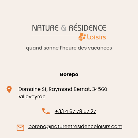
Borepo
Domaine St, Raymond Bernat, 34560
Villeveyrac
+33 4 67 78 07 27
borepo@natureetresidenceloisirs.com