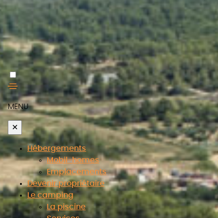
MENU
✕
Hébergements
Mobil-homes
Emplacements
Devenir propriétaire
Le camping
La piscine