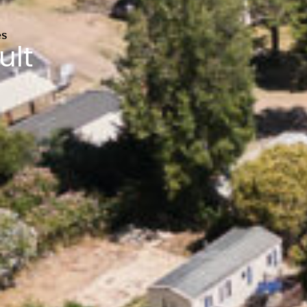
es
ult