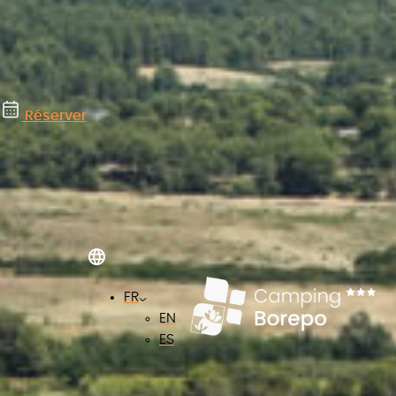
Réserver
FR
EN
ES