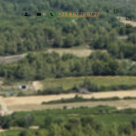
FR
+33 4 67 78 07 27
EN
ES