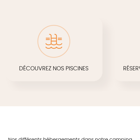
DÉCOUVREZ NOS PISCINES
RÉSER
Nos différents hébergements dans notre camping