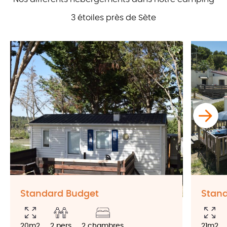
3 étoiles près de Sète
Standard Budget
Stand
20m2
2 pers
2 chambres
21m2