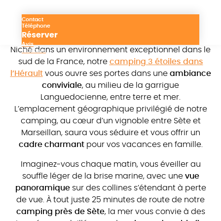
entre vignes colorées et
bruit de la mer
Contact
Téléphone
Réserver
Avis
Niché dans un environnement exceptionnel dans le
Itinéraire
sud de la France, notre
camping 3 étoiles dans
l’Hérault
vous ouvre ses portes dans une
ambiance
conviviale
, au milieu de la garrigue
Languedocienne, entre terre et mer.
L’emplacement géographique privilégié de notre
camping, au cœur d’un vignoble entre Sète et
Marseillan, saura vous séduire et vous offrir un
cadre charmant
pour vos vacances en famille.
Imaginez-vous chaque matin, vous éveiller au
souffle léger de la brise marine, avec une
vue
panoramique
sur des collines s’étendant à perte
de vue. À tout juste 25 minutes de route de notre
camping près de Sète
, la mer vous convie à des