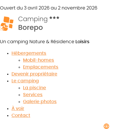
Ouvert du 3 avril 2026 au 2 novembre 2026
Un camping Nature & Résidence
Loisirs
Hébergements
Mobil-homes
Emplacements
Camping 3 étoiles près de Sète
Devenir propriétaire
Le camping
La piscine
Services
Galerie photos
8.1
/10
À voir
★
★
★
★
★
★
★
★
★
★
Contact
Voir les avis