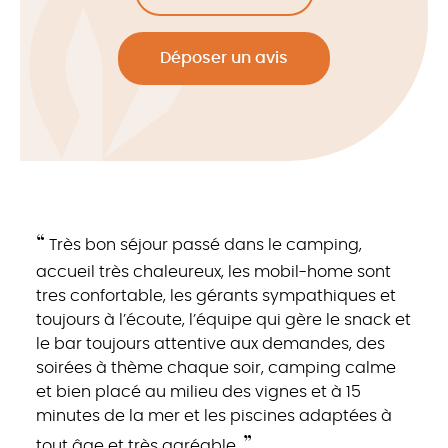
Déposer un avis
“
“
ion,
Très bon séjour passé dans le camping,
Un 
à
accueil très chaleureux, les mobil-home sont
nom 
tres confortable, les gérants sympathiques et
chal
inée,
toujours à l’écoute, l’équipe qui gère le snack et
un e
id
le bar toujours attentive aux demandes, des
fami
ès
soirées à thème chaque soir, camping calme
et bien placé au milieu des vignes et à 15
minutes de la mer et les piscines adaptées à
Laur
”
tout âge et très agréable.