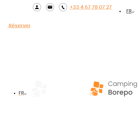
+33 4 67 78 07 27
Accueil
»
Camping 3 étoiles près de Sète
FR
Réserver
FR
Des vacances bercées