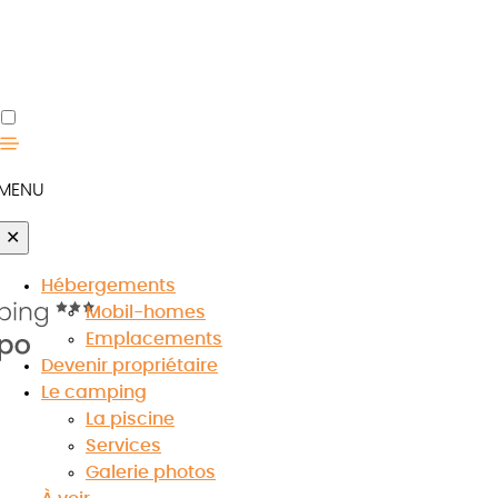
e
MENU
✕
Hébergements
Mobil-homes
Emplacements
Devenir propriétaire
Le camping
La piscine
Services
Galerie photos
 musée de Lodève