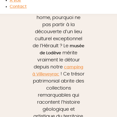
À voir
Contact
Depuis votre mobil-
home, pourquoi ne
pas partir à la
découverte d’un lieu
culturel exceptionnel
de l’Hérault ? Le
musée
mérite
de Lodève
vraiment le détour
depuis notre
camping
! Ce trésor
à Villeveyrac
patrimonial abrite des
collections
remarquables qui
racontent l’histoire
géologique et
artistique du territoire.