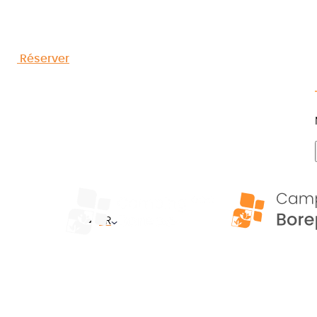
musée de Lodèv
Réserver
FR
Accueil
»
Votre escapade culturelle au